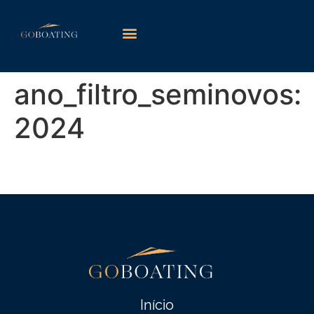
Marcas Autorizadas
Seminovos Premium
ano_filtro_seminovos:
2024
NX 340 Sport Coupé 2024
Início