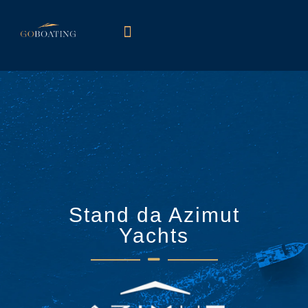
Marcas Autorizadas
Seminovos Premium
Stand da Azimut
Yachts