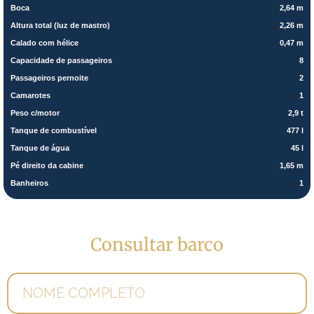
Boca
2,64 m
Altura total (luz de mastro)
2,26 m
Calado com hélice
0,47 m
Capacidade de passageiros
8
Passageiros pernoite
2
Camarotes
1
Peso c/motor
2,9 t
Tanque de combustível
477 l
Tanque de água
45 l
Pé direito da cabine
1,65 m
Banheiros
1
Consultar barco